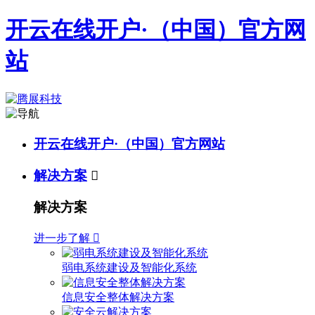
开云在线开户·（中国）官方网
站
开云在线开户·（中国）官方网站
解决方案

解决方案
进一步了解

弱电系统建设及智能化系统
信息安全整体解决方案