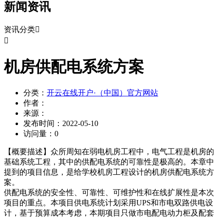
新闻资讯
资讯分类


机房供配电系统方案
分类：
开云在线开户·（中国）官方网站
作者：
来源：
发布时间：
2022-05-10
访问量：
0
【概要描述】
众所周知在弱电机房工程中，电气工程是机房的
基础系统工程，其中的供配电系统的可靠性是极高的。本章中
提到的项目信息，是给学校机房工程设计的机房供配电系统方
案。
供配电系统的安全性、可靠性、可维护性和在线扩展性是本次
项目的重点。本项目供电系统计划采用UPS和市电双路供电设
计，基于预算成本考虑，本期项目只做市电配电动力柜及配套