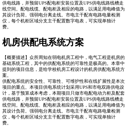
供电线路，并预留UPS配电柜安装位置及UPS供电线路线槽走
线空间。配电线缆、配电柜及相应的电路，以满足用电峰值为
其设计负荷。强弱电分离走线。市电主干配有电路电量检测
仪，每个机柜区域分支主干配置数字电表，可实现单独计
费。
机房供配电系统方案
【概要描述】
众所周知在弱电机房工程中，电气工程是机房的
基础系统工程，其中的供配电系统的可靠性是极高的。本章中
提到的项目信息，是给学校机房工程设计的机房供配电系统方
案。
供配电系统的安全性、可靠性、可维护性和在线扩展性是本次
项目的重点。本项目供电系统计划采用UPS和市电双路供电设
计，基于预算成本考虑，本期项目只做市电配电动力柜及配套
供电线路，并预留UPS配电柜安装位置及UPS供电线路线槽走
线空间。配电线缆、配电柜及相应的电路，以满足用电峰值为
其设计负荷。强弱电分离走线。市电主干配有电路电量检测
仪，每个机柜区域分支主干配置数字电表，可实现单独计
费。