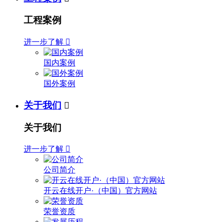
工程案例
进一步了解

国内案例
国外案例
关于我们

关于我们
进一步了解

公司简介
开云在线开户·（中国）官方网站
荣誉资质