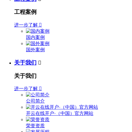
工程案例
进一步了解

国内案例
国外案例
关于我们

关于我们
进一步了解

公司简介
开云在线开户·（中国）官方网站
荣誉资质