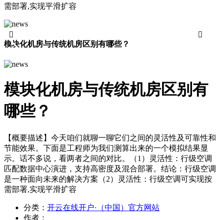
需部署,实现平滑扩容


模块化机房与传统机房区别有哪些？
模块化机房与传统机房区别有
哪些？
【概要描述】
今天咱们就聊一聊它们之间的灵活性及可靠性和
节能效果。下面是工程师为我们测算出来的一个模拟结果显
示。话不多说，看两者之间的对比。（1）灵活性：行级空调
匹配数据中心演进，支持高密度及混合部署。结论：行级空调
是一种面向未来的解决方案（2）灵活性：行级空调可实现按
需部署,实现平滑扩容
分类：
开云在线开户·（中国）官方网站
作者：