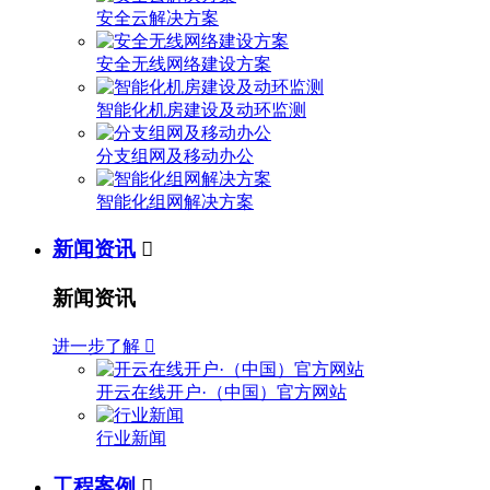
安全云解决方案
安全无线网络建设方案
智能化机房建设及动环监测
分支组网及移动办公
智能化组网解决方案
新闻资讯

新闻资讯
进一步了解

开云在线开户·（中国）官方网站
行业新闻
工程案例
