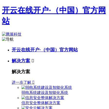
开云在线开户·（中国）官方网
站
开云在线开户·（中国）官方网站
解决方案

解决方案
进一步了解

弱电系统建设及智能化系统
信息安全整体解决方案