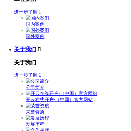
进一步了解

国内案例
国外案例
关于我们

关于我们
进一步了解

公司简介
开云在线开户·（中国）官方网站
荣誉资质
发展历程