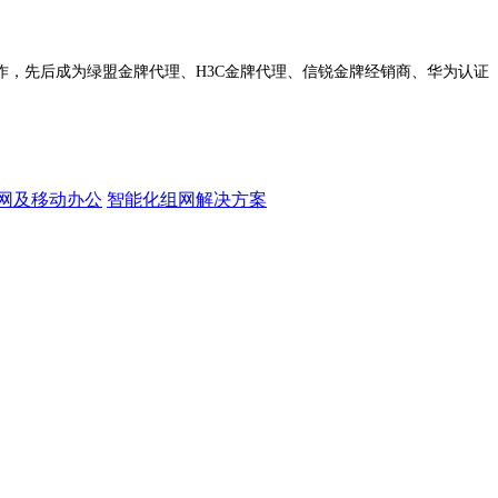
作，先后成为绿盟金牌代理、H3C金牌代理、信锐金牌经销商、华为认证
网及移动办公
智能化组网解决方案