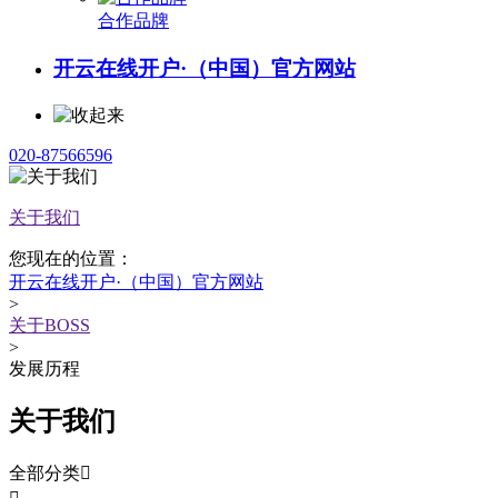
合作品牌
开云在线开户·（中国）官方网站
020-87566596
关于我们
您现在的位置：
开云在线开户·（中国）官方网站
>
关于BOSS
>
发展历程
关于我们
全部分类
